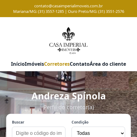
contato@casaimperialimoveis.com.br
Mariana/MG: (31) 3557-1285 | Ouro Preto/MG: (31) 3551-2576
Início
Imóveis
Corretores
Contato
Área do cliente
Andreza Spínola
Perfil do corretor(a)
Buscar
Condição