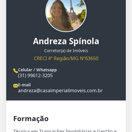
Andreza Spínola
Corretor(a) de Imóveis
CRECI 4ª Região/MG Nº63650
Celular / Whatsapp
(31) 99612-3205
E-mail
andreza@casaimperialimoveis.com.br
Formação
Técnica em Transações Imobiliárias e Gestão e