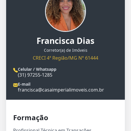
Francisca Dias
Corretor(a) de Imóveis
CRECI 4ª Região/MG N° 61444
Celular / Whatsapp
(31) 97255-1285
E-mail
francisca@casaimperialimoveis.com.br
Formação
Profissional Técnica em Transações