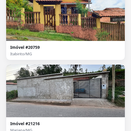
Imóvel #20759
Itabirito/MG
Imóvel #21216
Mariana/MG