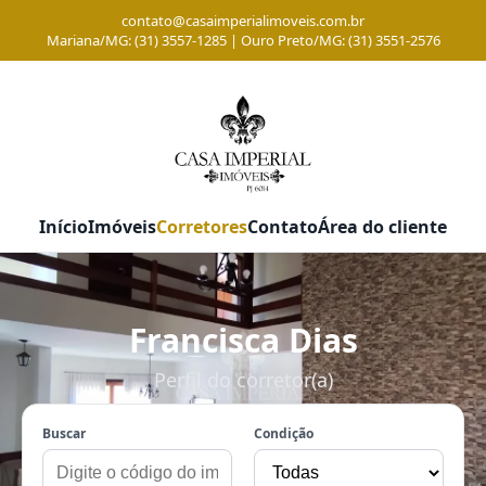
contato@casaimperialimoveis.com.br
Mariana/MG: (31) 3557-1285 | Ouro Preto/MG: (31) 3551-2576
Início
Imóveis
Corretores
Contato
Área do cliente
Francisca Dias
Perfil do corretor(a)
Buscar
Condição