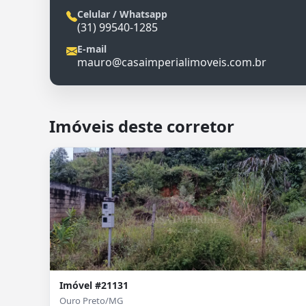
Celular / Whatsapp
(31) 99540-1285
E-mail
mauro@casaimperialimoveis.com.br
Imóveis deste corretor
Imóvel #21131
Ouro Preto/MG