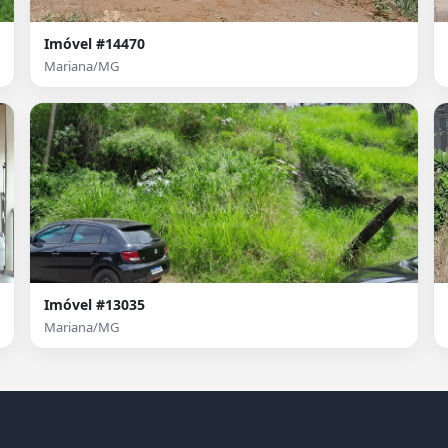
Imóvel #14470
Mariana/MG
Imóvel #13035
Mariana/MG