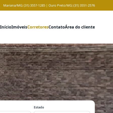
Mariana/MG: (31) 3557-1285 | Ouro Preto/MG: (31) 3551-2576
Início
Imóveis
Corretores
Contato
Área do cliente
Estado