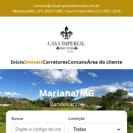
contato@casaimperialimoveis.com.br
Mariana/MG: (31) 3557-1285 | Ouro Preto/MG: (31) 3551-2576
Início
Imóveis
Corretores
Contato
Área do cliente
Mariana/MG
Bandeirantes
Buscar
Condição