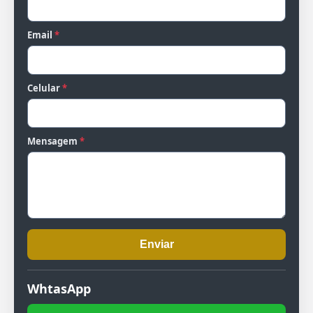
Email
*
Celular
*
Mensagem
*
Enviar
WhtasApp