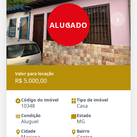
‹
›
ALUGADO
Valor para locação
R$ 5.000,00
Código do imóvel
Tipo de imóvel
10348
Casa
Condição
Estado
Aluguel
MG
Cidade
Bairro