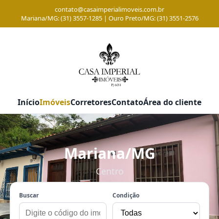
contato@casaimperialimoveis.com.br
Mariana/MG: (31) 3557-1285 | Ouro Preto/MG: (31) 3551-2576
Início
Imóveis
Corretores
Contato
Área do cliente
Mariana/MG
Centro
Buscar
Condição