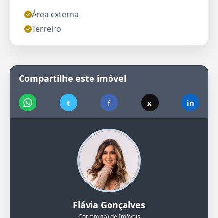
Área externa
Terreiro
Compartilhe este imóvel
t
f
x
in
Flávia Gonçalves
Corretor(a) de Imóveis