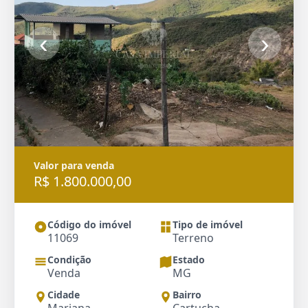
‹
›
Valor para venda
R$ 1.800.000,00
Código do imóvel
Tipo de imóvel
11069
Terreno
Condição
Estado
Venda
MG
Cidade
Bairro