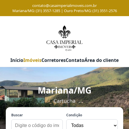
contato@casaimperialimoveis.com.br
Mariana/MG: (31) 3557-1285 | Ouro Preto/MG: (31) 3551-2576
Início
Imóveis
Corretores
Contato
Área do cliente
Mariana/MG
Cartucha
Buscar
Condição