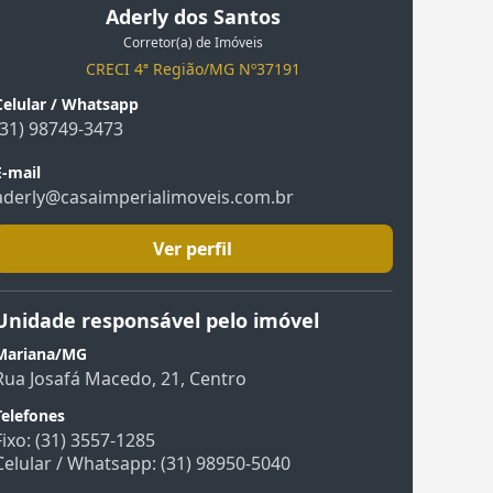
Aderly dos Santos
Corretor(a) de Imóveis
CRECI 4ª Região/MG Nº37191
Celular / Whatsapp
(31) 98749-3473
E-mail
aderly@casaimperialimoveis.com.br
Ver perfil
Unidade responsável pelo imóvel
Mariana/MG
Rua Josafá Macedo, 21, Centro
Telefones
Fixo: (31) 3557-1285
Celular / Whatsapp: (31) 98950-5040