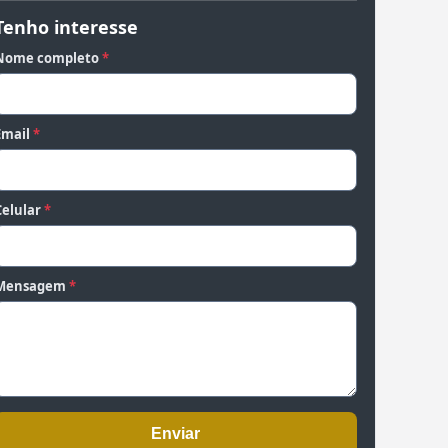
Tenho interesse
Nome completo
*
Email
*
Celular
*
Mensagem
*
Enviar