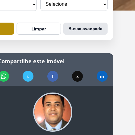
Limpar
Busca avançada
Compartilhe este imóvel
t
f
x
in