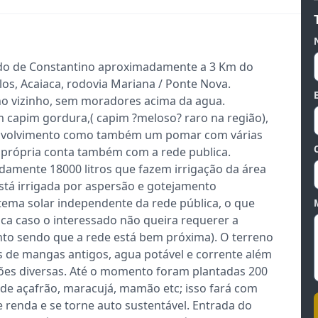
ado de Constantino aproximadamente a 3 Km do
los, Acaiaca, rodovia Mariana / Ponte Nova.
no vizinho, sem moradores acima da agua.
em capim gordura,( capim ?meloso? raro na região),
envolvimento como também um pomar com várias
a própria conta também com a rede publica.
mente 18000 litros que fazem irrigação da área
 está irrigada por aspersão e gotejamento
tema solar independente da rede pública, o que
lica caso o interessado não queira requerer a
to sendo que a rede está bem próxima). O terreno
s de mangas antigos, agua potável e corrente além
ações diversas. Até o momento foram plantadas 200
 de açafrão, maracujá, mamão etc; isso fará com
 renda e se torne auto sustentável. Entrada do