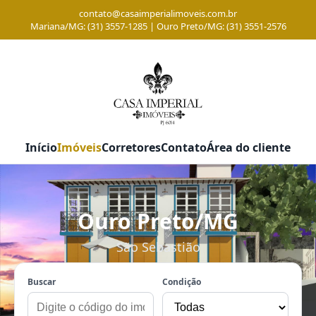
contato@casaimperialimoveis.com.br
Mariana/MG: (31) 3557-1285 | Ouro Preto/MG: (31) 3551-2576
Início
Imóveis
Corretores
Contato
Área do cliente
Ouro Preto/MG
São Sebastião
Buscar
Condição