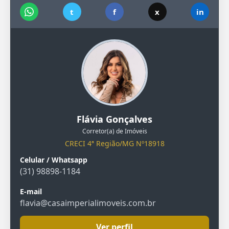
t
f
x
in
Flávia Gonçalves
Corretor(a) de Imóveis
CRECI 4ª Região/MG Nº18918
Celular / Whatsapp
(31) 98898-1184
E-mail
flavia@casaimperialimoveis.com.br
Ver perfil