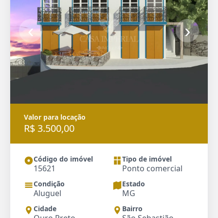
‹
›
Valor para locação
R$ 3.500,00
Código do imóvel
Tipo de imóvel
15621
Ponto comercial
Condição
Estado
Aluguel
MG
Cidade
Bairro