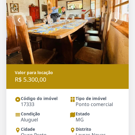
‹
›
Valor para locação
R$ 5.300,00
Código do imóvel
Tipo de imóvel
17333
Ponto comercial
Condição
Estado
Aluguel
MG
Cidade
Distrito