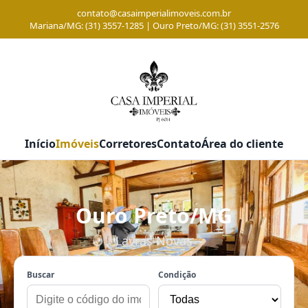
contato@casaimperialimoveis.com.br
Mariana/MG: (31) 3557-1285 | Ouro Preto/MG: (31) 3551-2576
Início
Imóveis
Corretores
Contato
Área do cliente
Ouro Preto/MG
Lavras Novas
Buscar
Condição