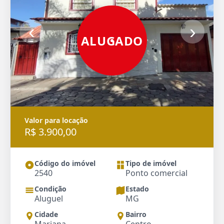
‹
›
ALUGADO
Valor para locação
R$ 3.900,00
Código do imóvel
Tipo de imóvel
2540
Ponto comercial
Condição
Estado
Aluguel
MG
Cidade
Bairro