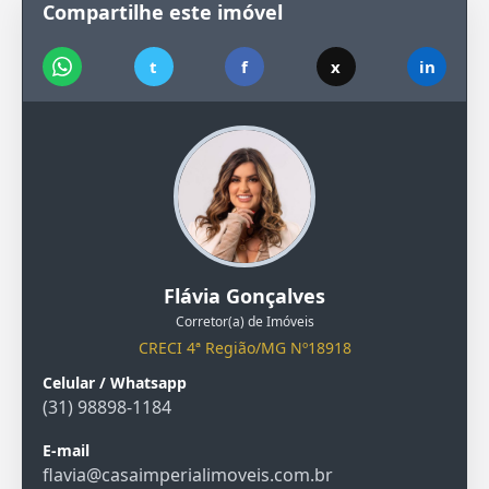
Compartilhe este imóvel
t
f
x
in
Flávia Gonçalves
Corretor(a) de Imóveis
CRECI 4ª Região/MG Nº18918
Celular / Whatsapp
(31) 98898-1184
E-mail
flavia@casaimperialimoveis.com.br