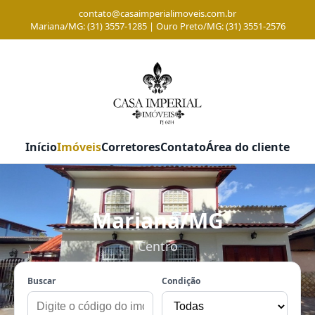
contato@casaimperialimoveis.com.br
Mariana/MG: (31) 3557-1285 | Ouro Preto/MG: (31) 3551-2576
Início
Imóveis
Corretores
Contato
Área do cliente
Mariana/MG
Centro
Buscar
Condição