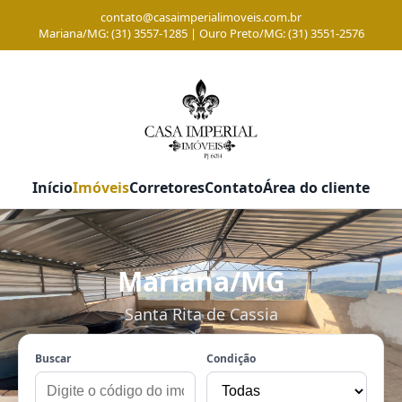
contato@casaimperialimoveis.com.br
Mariana/MG: (31) 3557-1285 | Ouro Preto/MG: (31) 3551-2576
Início
Imóveis
Corretores
Contato
Área do cliente
Mariana/MG
Santa Rita de Cassia
Buscar
Condição