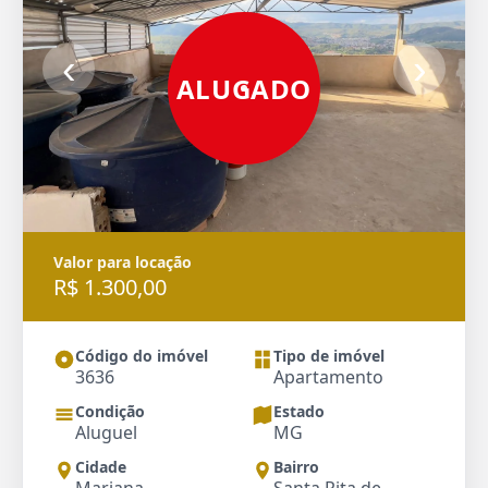
‹
›
ALUGADO
Valor para locação
R$ 1.300,00
Código do imóvel
Tipo de imóvel
3636
Apartamento
Condição
Estado
Aluguel
MG
Cidade
Bairro