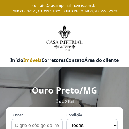
contato@casaimperialimoveis.com.br
Mariana/MG: (31) 3557-1285 | Ouro Preto/MG: (31) 3551-2576
Início
Imóveis
Corretores
Contato
Área do cliente
Ouro Preto/MG
Bauxita
Buscar
Condição