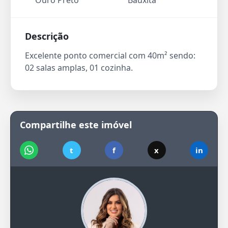
Ouro Preto
Bauxita
Descrição
Excelente ponto comercial com 40m² sendo:
02 salas amplas, 01 cozinha.
Compartilhe este imóvel
t
f
x
in