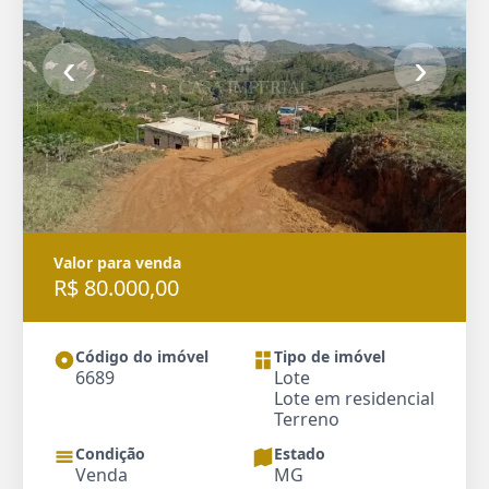
‹
›
Valor para venda
R$ 80.000,00
Código do imóvel
Tipo de imóvel
6689
Lote
Lote em residencial
Terreno
Condição
Estado
Venda
MG