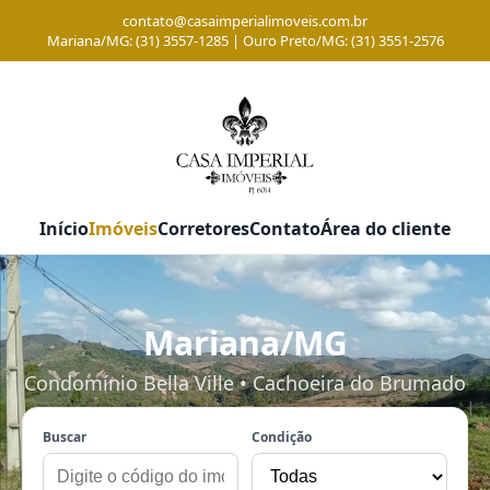
contato@casaimperialimoveis.com.br
Mariana/MG: (31) 3557-1285 | Ouro Preto/MG: (31) 3551-2576
Início
Imóveis
Corretores
Contato
Área do cliente
Mariana/MG
Condomínio Bella Ville • Cachoeira do Brumado
Buscar
Condição