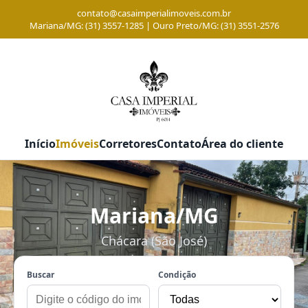
contato@casaimperialimoveis.com.br
Mariana/MG: (31) 3557-1285 | Ouro Preto/MG: (31) 3551-2576
Início
Imóveis
Corretores
Contato
Área do cliente
Mariana/MG
Chácara (São José)
Buscar
Condição