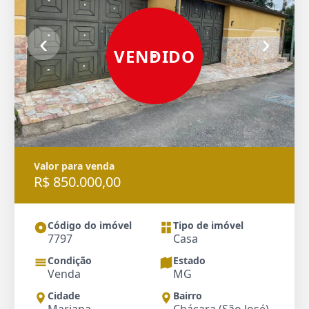
‹
›
VENDIDO
Valor para venda
R$ 850.000,00
Código do imóvel
Tipo de imóvel
7797
Casa
Condição
Estado
Venda
MG
Cidade
Bairro