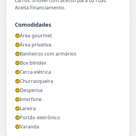
carros. Imóvel com acesso para 02 ruas.
Aceita Financiamento.
Comodidades
Área gourmet
Área privativa
Banheiros com armários
Box blindex
Cerca elétrica
Churrasqueira
Despensa
Interfone
Lareira
Portão eletrônico
Varanda