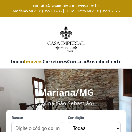
contato@casaimperialimoveis.com.br
Mariana/MG: (31) 3557-1285 | Ouro Preto/MG: (31) 3551-2576
Início
Imóveis
Corretores
Contato
Área do cliente
Mariana/MG
Colina (São Sebastião)
Buscar
Condição